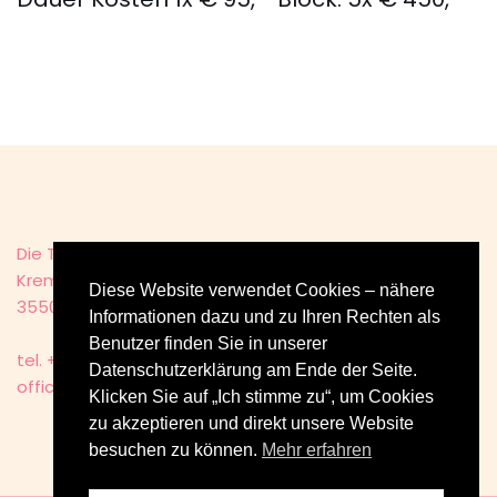
Die Tagträumerei - Dr. Karin Raimitz-Kreyer
Kremser Straße 9
Diese Website verwendet Cookies – nähere
3550 Langenlois - Austria
Informationen dazu und zu Ihren Rechten als
Benutzer finden Sie in unserer
tel. +43 (0) 27 34 320 043
Datenschutzerklärung am Ende der Seite.
office@dietagtraeumerei.at
Klicken Sie auf „Ich stimme zu“, um Cookies
zu akzeptieren und direkt unsere Website
besuchen zu können.
Mehr erfahren