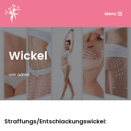
Menu
Zum
Inhalt
springen
Wickel
von
admin
Straffungs/Entschlackungswickel: